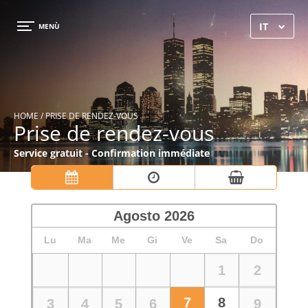
×
IT
MENÙ
HOME
/ PRISE DE RENDEZ-VOUS
Prise de rendez-vous
Service gratuit - Confirmation immédiate
HOME
GALLERIA
SERVIZI
RECENSIONI
CONTATTI